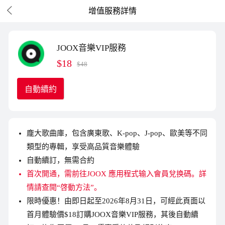

增值服務詳情
JOOX音樂VIP服務
$18
$48
自動續約
龐大歌曲庫，包含廣東歌、K-pop、J-pop、歐美等不同
類型的專輯，享受高品質音樂體驗
自動續訂，無需合約
首次開通，需前往JOOX 應用程式输入會員兌换碼。詳
情請查閲“啓動方法”。
限時優惠！由即日起至2026年8月31日，可經此頁面以
首月體驗價$18訂購JOOX音樂VIP服務，其後自動續