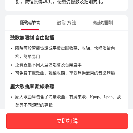
訂，恢復原價48/月。優惠受條款及細則約束。
服務詳情
啟動方法
條款細則
聽歌無限制 自由點播
隨時可於智能電話或平板電腦收聽、收睇、快唱海量內
容，簡單易用
免費直播不同大型演唱會及音樂盛事
可免費下載歌曲，離線收聽，享受無拘無束的音樂體驗
龐大歌曲庫 離線收聽
龐大歌曲庫包含了海量歌曲，有廣東歌、Kpop、J-pop、歐
美等不同類型的專輯
免費唱K體驗
立即訂購
免費享用K歌功能，可於JOOX音樂App免費唱K，更可上載