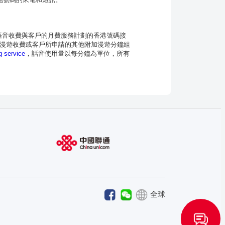
語音收費與客戶的月費服務計劃的香港號碼接
音漫遊收費或客戶所申請的其他附加漫遊分鐘組
g-service
，話音使用量以每分鐘為單位，所有
全球