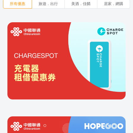
所有優惠
旅遊．出行
美酒．佳餚
居家．網購