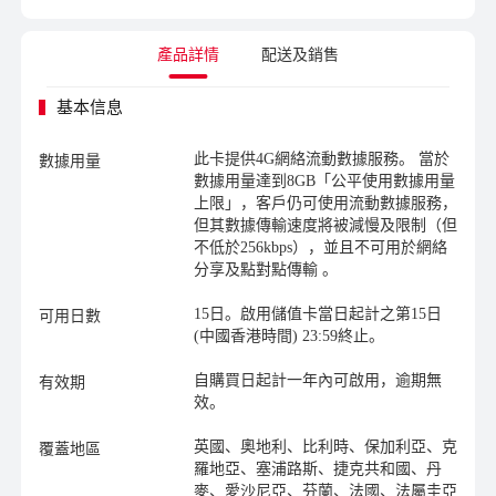
產品詳情
配送及銷售
基本信息
此卡提供4G網絡流動數據服務。 當於
數據用量
數據用量達到8GB「公平使用數據用量
上限」，客戶仍可使用流動數據服務，
但其數據傳輸速度將被減慢及限制（但
不低於256kbps），並且不可用於網絡
分享及點對點傳輸 。
15日。啟用儲值卡當日起計之第15日
可用日數
(中國香港時間) 23:59終止。
自購買日起計一年內可啟用，逾期無
有效期
效。
英國、奧地利、比利時、保加利亞、克
覆蓋地區
羅地亞、塞浦路斯、捷克共和國、丹
麥、愛沙尼亞、芬蘭、法國、法屬圭亞