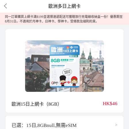

歐洲多日上網卡
同一訂單購買上網卡滿$199並選擇速遞配送可獲贈旅行充電線收納盒一份！優惠期至
8月31日。不適用於月神卡、日神卡、學神卡，受條款及細則約束。
HK$46
歐洲15日上網卡（8GB）
>
已選：15日,8GBnull,無需eSIM