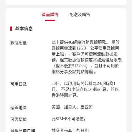
產品詳情
配送及銷售
基本信息
此卡提供4G網絡流動數據服務。 當於
數據用量
數據用量達到12GB「公平使用數據用
量上限」，客戶仍可使用流動數據服
務，但其數據傳輸速度將被減慢及限制
（但不低於512kbps），並且不可用於
網絡分享及點對點傳輸 。
30日，以啟用時間起計每24小時為1
可用日數
日， 不足1小時亦以1小時計算，並以
香港時間計算。
美國、加拿大、墨西哥
覆蓋地區
此SIM卡不可增值。
可否增值
請參考卡套上的日期
最後啓用日期